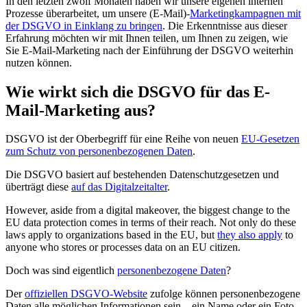
In den letzten zwölf Monaten haben wir unsere eigenen internen
Prozesse überarbeitet, um unsere (E-Mail)-
Marketingkampagnen mit
der DSGVO in Einklang zu bringen
. Die Erkenntnisse aus dieser
Erfahrung möchten wir mit Ihnen teilen, um Ihnen zu zeigen, wie
Sie E-Mail-Marketing nach der Einführung der DSGVO weiterhin
nutzen können.
Wie wirkt sich die DSGVO für das E-
Mail-Marketing aus?
DSGVO ist der Oberbegriff für eine Reihe von neuen
EU-Gesetzen
zum Schutz von personenbezogenen Daten
.
Die DSGVO basiert auf bestehenden Datenschutzgesetzen und
überträgt diese
auf das Digitalzeitalter
.
However, aside from a digital makeover, the biggest change to the
EU data protection comes in terms of their reach. Not only do these
laws apply to organizations based in the EU, but
they also apply
to
anyone who stores or processes data on an EU citizen.
Doch was sind eigentlich
personenbezogene Daten
?
Der
offiziellen DSGVO-Website
zufolge können personenbezogene
Daten alle möglichen Informationen sein – ein Name oder ein Foto