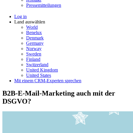
Pressemitteilungen
Log in
Land auswählen
World
Benelux
Denmark
Germany
Norway
Sweden
Finland
Switzerland
United Kingdom
United States
Mit einem CRM-Experten sprechen
B2B-E-Mail-Marketing auch mit der
DSGVO?