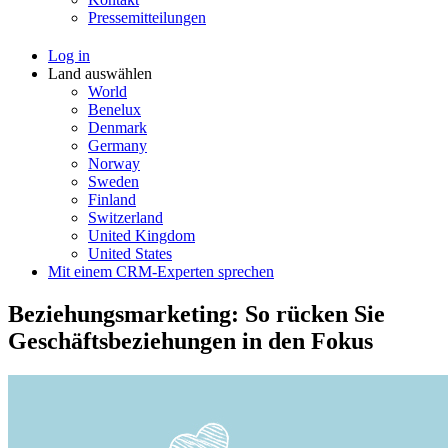
Pressemitteilungen
Log in
Land auswählen
World
Benelux
Denmark
Germany
Norway
Sweden
Finland
Switzerland
United Kingdom
United States
Mit einem CRM-Experten sprechen
Beziehungsmarketing: So rücken Sie
Geschäftsbeziehungen in den Fokus