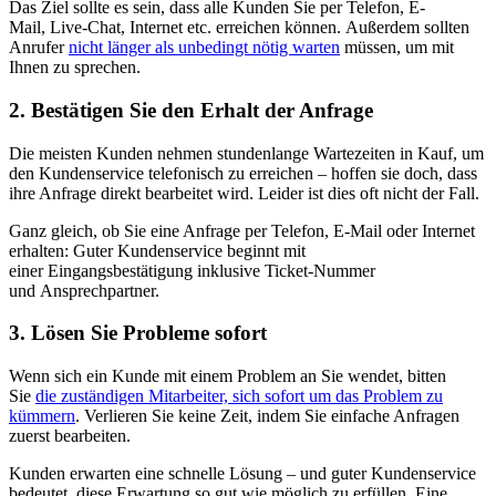
Das Ziel sollte es sein, dass alle Kunden Sie per Telefon, E-
Mail,
Live-Chat
, Internet etc. erreichen können.
Außerdem
sollten
Anrufer
nicht länger als unbedingt nötig warten
müssen, um mit
Ihnen zu sprechen.
2. Bestätigen Sie den Erhalt der Anfrage
Die meisten Kunden nehmen stundenlange Wartezeiten in Kauf, um
den Kundenservice telefonisch zu erreichen
– hoffen sie doch
, dass
ihre Anfrage
direkt
bearbeitet wird.
L
eider
ist dies oft
nicht
der Fall.
Ganz gleich, ob Sie eine Anfrage per Telefon, E-Mail oder Internet
erhalten:
Guter Kundenservice beginnt mit
einer
Eingangsbestätigung
in
klusive
Ticket-Nummer
und
Ansprechpartner
.
3. Lösen Sie Probleme sofort
Wenn sich ein Kunde mit einem Problem an Sie wendet, bitten
Sie
die zuständigen Mitarbeiter, sich sofort um das Problem zu
kümmern
. Verlieren Sie keine Zeit, indem Sie einfache Anfragen
zuerst bearbeiten.
Kunden erwarten eine schnelle Lösung – und guter Kundenservice
bedeutet, diese Erwartung so gut wie möglich zu erfüllen.
Eine