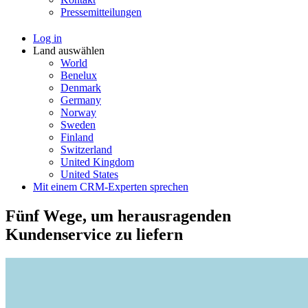
Pressemitteilungen
Log in
Land auswählen
World
Benelux
Denmark
Germany
Norway
Sweden
Finland
Switzerland
United Kingdom
United States
Mit einem CRM-Experten sprechen
Fünf Wege, um herausragenden
Kundenservice zu liefern