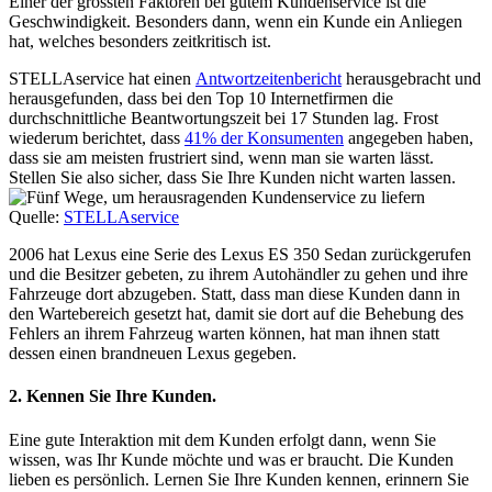
Einer der grössten Faktoren bei gutem Kundenservice ist die
Geschwindigkeit. Besonders dann, wenn ein Kunde ein Anliegen
hat, welches besonders zeitkritisch ist.
STELLAservice hat einen
Antwortzeitenbericht
herausgebracht und
herausgefunden, dass bei den Top 10 Internetfirmen die
durchschnittliche Beantwortungszeit bei 17 Stunden lag. Frost
wiederum berichtet, dass
41% der Konsumenten
angegeben haben,
dass sie am meisten frustriert sind, wenn man sie warten lässt.
Stellen Sie also sicher, dass Sie Ihre Kunden nicht warten lassen.
Quelle:
STELLAservice
2006 hat Lexus eine Serie des Lexus ES 350 Sedan zurückgerufen
und die Besitzer gebeten, zu ihrem Autohändler zu gehen und ihre
Fahrzeuge dort abzugeben. Statt, dass man diese Kunden dann in
den Wartebereich gesetzt hat, damit sie dort auf die Behebung des
Fehlers an ihrem Fahrzeug warten können, hat man ihnen statt
dessen einen brandneuen Lexus gegeben.
2. Kennen Sie Ihre Kunden.
Eine gute Interaktion mit dem Kunden erfolgt dann, wenn Sie
wissen, was Ihr Kunde möchte und was er braucht. Die Kunden
lieben es persönlich. Lernen Sie Ihre Kunden kennen, erinnern Sie