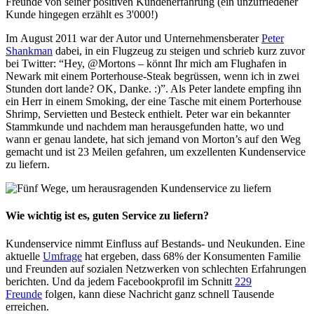
Freunde von seiner positiven Kundenerfahrung (ein unzufriedener
Kunde hingegen erzählt es 3'000!)
Im August 2011 war der Autor und Unternehmensberater
Peter
Shankman
dabei, in ein Flugzeug zu steigen und schrieb kurz zuvor
bei Twitter: “Hey, @Mortons – könnt Ihr mich am Flughafen in
Newark mit einem Porterhouse-Steak begrüssen, wenn ich in zwei
Stunden dort lande? OK, Danke. :)”. Als Peter landete empfing ihn
ein Herr in einem Smoking, der eine Tasche mit einem Porterhouse
Shrimp, Servietten und Besteck enthielt. Peter war ein bekannter
Stammkunde und nachdem man herausgefunden hatte, wo und
wann er genau landete, hat sich jemand von Morton’s auf den Weg
gemacht und ist 23 Meilen gefahren, um exzellenten Kundenservice
zu liefern.
Wie wichtig ist es, guten Service zu liefern?
Kundenservice nimmt Einfluss auf Bestands- und Neukunden. Eine
aktuelle
Umfrage
hat ergeben, dass 68% der Konsumenten Familie
und Freunden auf sozialen Netzwerken von schlechten Erfahrungen
berichten. Und da jedem Facebookprofil im Schnitt
229
Freunde
folgen, kann diese Nachricht ganz schnell Tausende
erreichen.